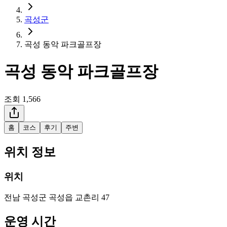
곡성군
곡성 동악 파크골프장
곡성 동악 파크골프장
조회
1,566
홈
코스
후기
주변
위치 정보
위치
전남 곡성군 곡성읍 교촌리 47
운영 시간