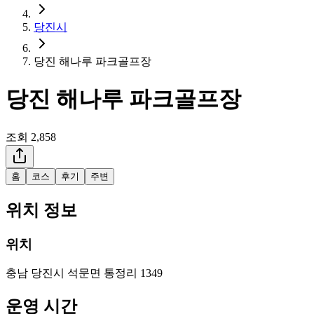
당진시
당진 해나루 파크골프장
당진 해나루 파크골프장
조회
2,858
홈
코스
후기
주변
위치 정보
위치
충남 당진시 석문면 통정리 1349
운영 시간