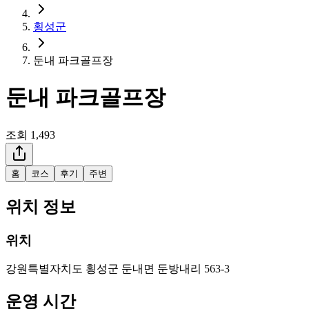
횡성군
둔내 파크골프장
둔내 파크골프장
조회
1,493
홈
코스
후기
주변
위치 정보
위치
강원특별자치도 횡성군 둔내면 둔방내리 563-3
운영 시간