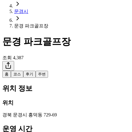
문경시
문경 파크골프장
문경 파크골프장
조회
4,387
홈
코스
후기
주변
위치 정보
위치
경북 문경시 흥덕동 729-69
운영 시간