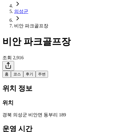
의성군
비안 파크골프장
비안 파크골프장
조회
2,916
홈
코스
후기
주변
위치 정보
위치
경북 의성군 비안면 동부리 189
운영 시간