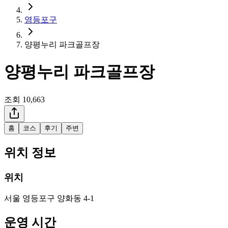
영등포구
양평누리 파크골프장
양평누리 파크골프장
조회
10,663
홈
코스
후기
주변
위치 정보
위치
서울 영등포구 양화동 4-1
운영 시간