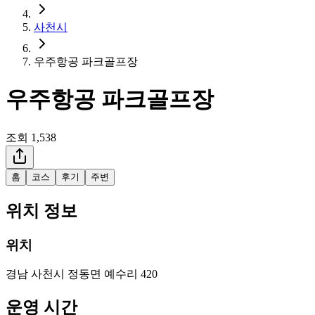
사천시
우주항공 파크골프장
우주항공 파크골프장
조회
1,538
홈
코스
후기
주변
위치 정보
위치
경남 사천시 정동면 예수리 420
운영 시간