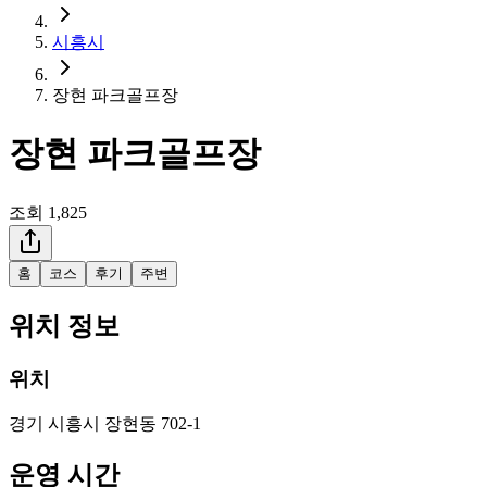
시흥시
장현 파크골프장
장현 파크골프장
조회
1,825
홈
코스
후기
주변
위치 정보
위치
경기 시흥시 장현동 702-1
운영 시간