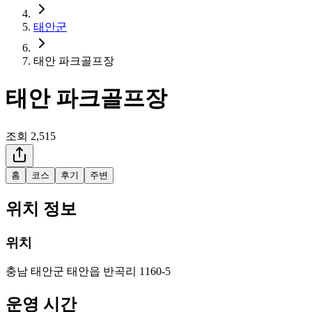
태안군
태안 파크골프장
태안 파크골프장
조회
2,515
홈
코스
후기
주변
위치 정보
위치
충남 태안군 태안읍 반곡리 1160-5
운영 시간