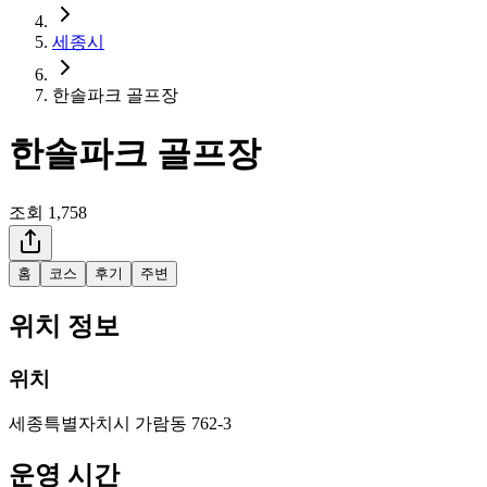
세종시
한솔파크 골프장
한솔파크 골프장
조회
1,758
홈
코스
후기
주변
위치 정보
위치
세종특별자치시 가람동 762-3
운영 시간